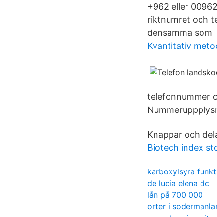
+962 eller 00962 
riktnumret och te
densamma som La
Kvantitativ meto
telefonnummer o
Nummeruppplysnin
Knappar och delar
Biotech index st
karboxylsyra funkt
de lucia elena dc
lån på 700 000
orter i sodermanla