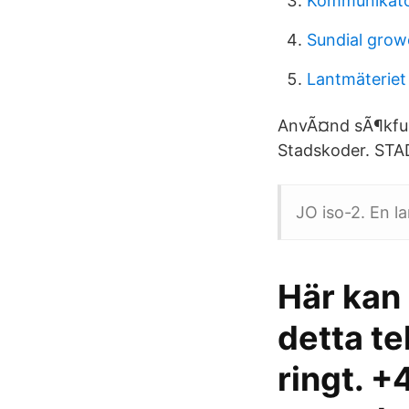
Kommunikatör
Sundial grow
Lantmäteriet 
AnvÃ¤nd sÃ¶kfunt
Stadskoder. STA
JO iso-2. En la
Här kan 
detta t
ringt. ‭