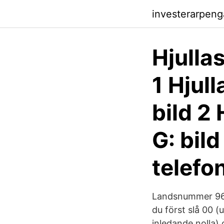
investerarpen
Hjullas
1 Hjull
bild 2 
G: bild
telef
Landsnummer 962 t
du först slå 00 
inledande nolla)