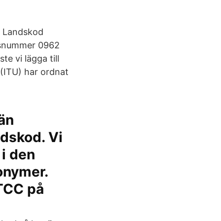
ll Landskod
ndsnummer 0962
e vi lägga till
 (ITU) har ordnat
än
ndskod. Vi
 i den
onymer.
 TCC på