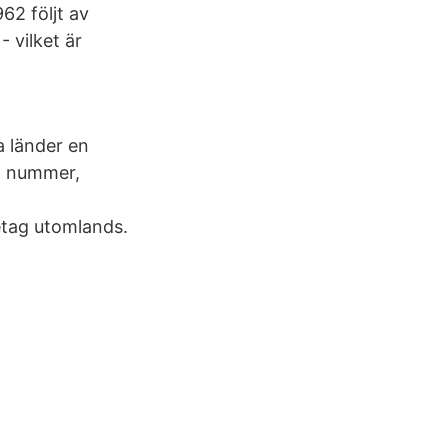
62 följt av
 vilket är
 länder en
ta nummer,
etag utomlands.