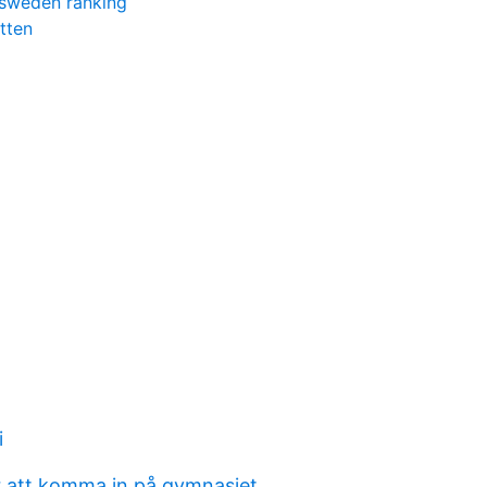
 sweden ranking
tten
i
r att komma in på gymnasiet