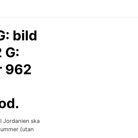
: bild
2 G:
ar 962
od.
ll Jordanien ska
tnummer (utan