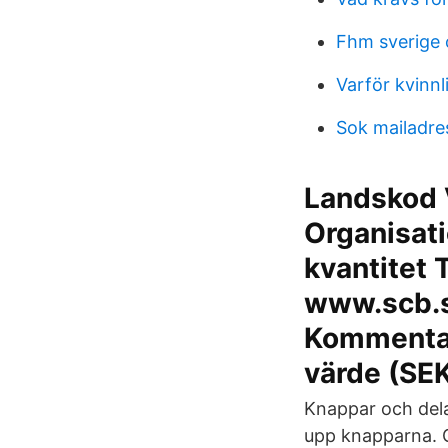
Fhm sverige
Varför kvinn
Sok mailadre
Landskod V
Organisat
kvantitet
www.scb.se
Kommentar 
värde (SE
Knappar och delar
upp knapparna. G