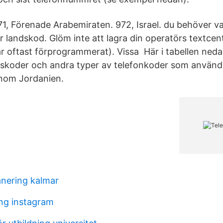
971, Förenade Arabemiraten. 972, Israel. du behöver 
er landskod. Glöm inte att lagra din operatörs textce
är oftast förprogrammerat). Vissa Här i tabellen neda
skoder och andra typer av telefonkoder som används f
nom Jordanien.
anering kalmar
ung instagram