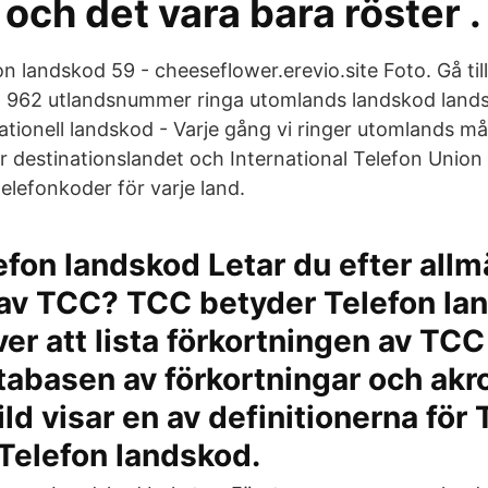
och det vara bara röster .
n landskod 59 - cheeseflower.erevio.site Foto. Gå ti
o 962 utlandsnummer ringa utomlands landskod la
ationell landskod - Varje gång vi ringer utomlands måst
r destinationslandet och International Telefon Union
elefonkoder för varje land.
fon landskod Letar du efter allm
 av TCC? TCC betyder Telefon la
ver att lista förkortningen av TCC
tabasen av förkortningar och akr
ild visar en av definitionerna för
Telefon landskod.