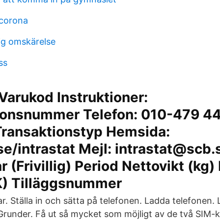
 corona
lig omskärelse
ss
arukod Instruktioner:
ionsnummer Telefon: 010-479 4
 Transaktionstyp Hemsida:
/intrastat Mejl: intrastat@scb.
(Frivillig) Period Nettovikt (kg)
K) Tilläggsnummer
. Ställa in och sätta på telefonen. Ladda telefonen. L
runder. Få ut så mycket som möjligt av de två SIM-k