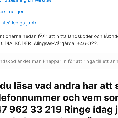
 utbildning universitet
ers merger
luleå lediga jobb
ionerna nedan fÃ¶r att hitta landskoder och lÃ¤nde
D. DIALKODER. Alingsås-Vårgårda. +46-322.
ndskod är det man knappar in för att ringa till ett ann
du läsa vad andra har att
elefonnummer och vem so
+47 962 33 219‬ Ringe idag 