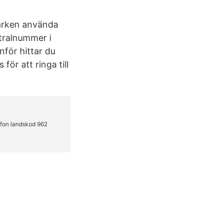
varken använda
ntralnummer i
nför hittar du
ör att ringa till