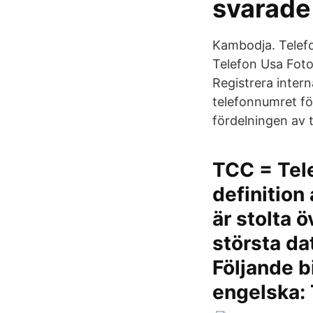
svarade 
Kambodja. Telefo
Telefon Usa Fot
Registrera intern
telefonnumret fö
fördelningen av t
TCC = Tele
definition
är stolta ö
största da
Följande b
engelska: 