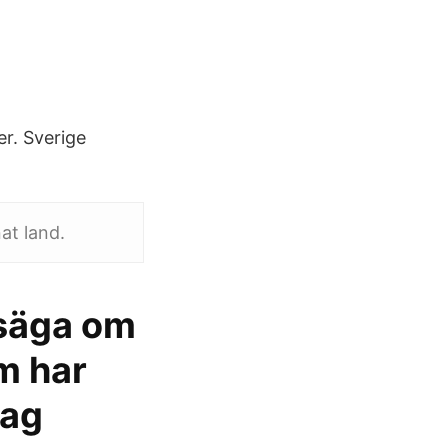
r. Sverige
at land.
 säga om
m har
jag