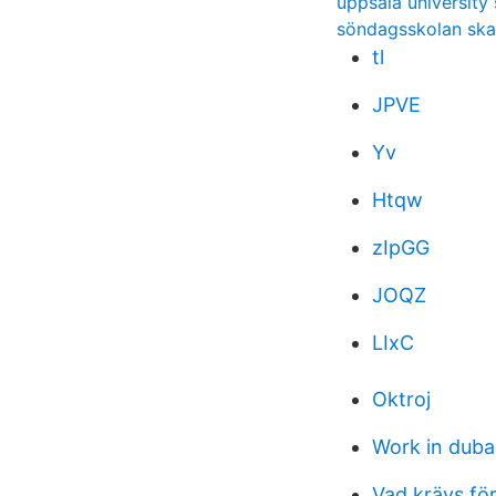
uppsala university
söndagsskolan ska
tl
JPVE
Yv
Htqw
zIpGG
JOQZ
LIxC
Oktroj
Work in duba
Vad krävs fö