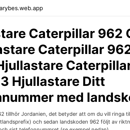
garybes.web.app
tare Caterpillar 962 G
astare Caterpillar 96
Hjullastare Caterpill
 3 Hjullastare Ditt
onnummer med landsk
illhör Jordanien, det betyder att om du vill ringa ti
(utlandsprefix) och sedan landskoden 962 följt av rik
 och sist telefonnummret (se exempel nedan).