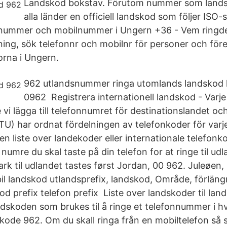
Landskod bokstav. Förutom nummer som lands
alla länder en officiell landskod som följer ISO-
nummer och mobilnummer i Ungern +36 - Vem ringd
g, sök telefonnr och mobilnr för personer och för
orna i Ungern.
962 utlandsnummer ringa utomlands landskod
0962 Registrera internationell landskod - Varje
i lägga till telefonnumret för destinationslandet och
TU) har ordnat fördelningen av telefonkoder för varje
en liste over landekoder eller internationale telefon
 numre du skal taste på din telefon for at ringe til ud
rk til udlandet tastes først Jordan, 00 962. Juleøen,
 landskod utlandsprefix, landskod, Område, förläng
d prefix telefon prefix Liste over landskoder til land
koden som brukes til å ringe et telefonnummer i hve
kode 962. Om du skall ringa från en mobiltelefon så 