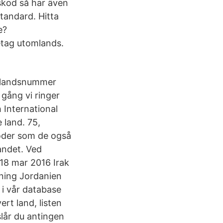
kod så har även
standard. Hitta
e?
etag utomlands.
 landsnummer
 gång vi ringer
 International
 land. 75,
koder som de også
landet. Ved
 18 mar 2016 Irak
ning Jordanien
 i vår database
rt land, listen
slår du antingen